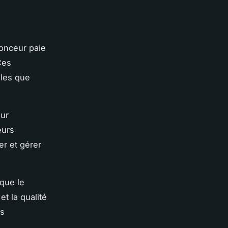
nonceur paie
Ces
lles que
eur
eurs
er et gérer
que le
t la qualité
us