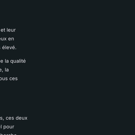
et leur
eux en
s élevé.
 la qualité
, la
tous ces
s, ces deux
l pour