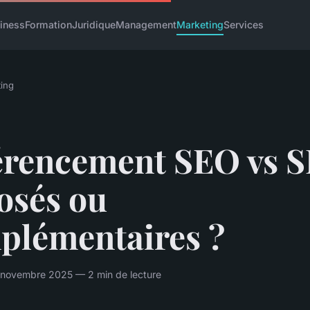
iness
Formation
Juridique
Management
Marketing
Services
ing
érencement SEO vs S
osés ou
plémentaires ?
 novembre 2025 — 2 min de lecture