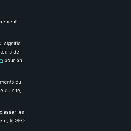
nnement
 signifie
oteurs de
om
pour en
léments du
e du site,
classer les
ent, le SEO