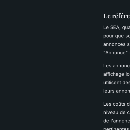
Le référ
Le SEA, qua
pour que so
annonces so
"Annonce" 
Les annonce
affichage l
utilisent d
leurs anno
Les coûts d
niveau de c
de l'annonc
pertinentes