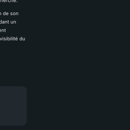
echerche.
on de son
ndant un
ent
isibilité du