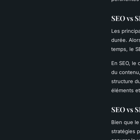
SEO vs SE
Les princip
durée. Alor
temps, le S
En SEO, le 
du contenu,
structure d
éléments et
SEO vs S
Bien que l
stratégies 