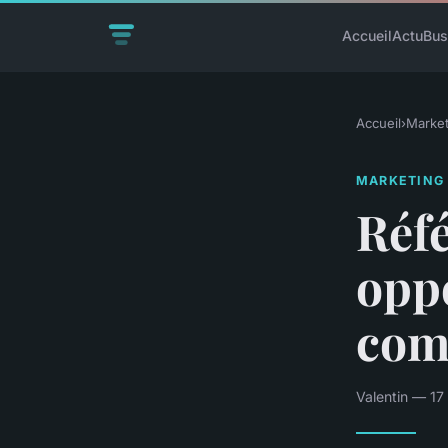
Accueil
Actu
Bus
Accueil
›
Market
MARKETING
Réf
opp
com
Valentin — 17