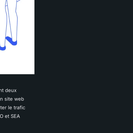
nt deux
un site web
r le trafic
EO et SEA